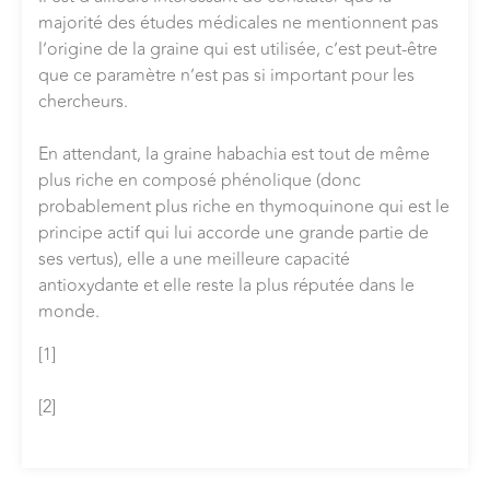
majorité des études médicales ne mentionnent pas
l’origine de la graine qui est utilisée, c’est peut-être
que ce paramètre n’est pas si important pour les
chercheurs.
En attendant, la graine habachia est tout de même
plus riche en composé phénolique (donc
probablement plus riche en thymoquinone qui est le
principe actif qui lui accorde une grande partie de
ses vertus), elle a une meilleure capacité
antioxydante et elle reste la plus réputée dans le
monde.
[1]
https://juniperpublishers.com/artoaj/pdf/ARTOAJ.
MS.ID.556011.pdf
[2]
https://www.ncbi.nlm.nih.gov/pubmed/?
term=nigella+sativa