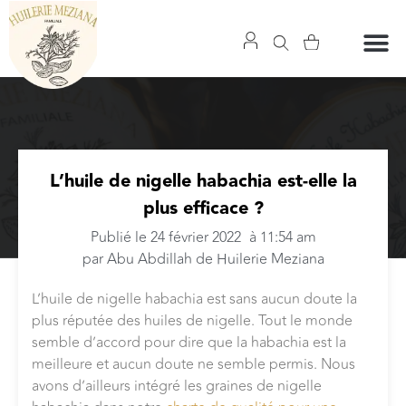
L’huile de nigelle habachia est-elle la
plus efficace ?
Publié le
24 février 2022
à
11:54 am
par
Abu Abdillah de Huilerie Meziana
L’huile de nigelle habachia est sans aucun doute la
plus réputée des huiles de nigelle. Tout le monde
semble d’accord pour dire que la habachia est la
meilleure et aucun doute ne semble permis. Nous
avons d’ailleurs intégré les graines de nigelle