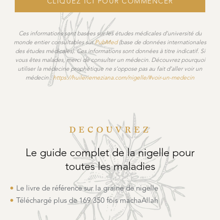
CLIQUEZ ICI POUR COMMENCER
Ces informations sont basées sur les études médicales d’université du
monde entier consultables sur
PubMed
(base de données internationales
des études médicales). Ces informations sont données à titre indicatif. Si
vous êtes malades, merci de consulter un médecin. Découvrez pourquoi
utiliser la médecine prophétique ne s’oppose pas au fait d’aller voir un
médecin :
https://huileriemeziana.com/nigelle/#voir-un-medecin
DÉCOUVREZ
Le guide complet de la nigelle pour
toutes les maladies
Le livre de référence sur la graine de nigelle
Téléchargé plus de 169 350 fois machaAllah